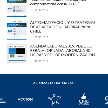
comprometidas con la I+D+i”
08/10/2019
AUTOMATIZACIÓN Y ESTRATEGIAS
DE ADAPTACIÓN LABORAL PARA
CHILE
07/10/2019
AGENDA LABORAL 2019. PDL QUE
REBAJA JORNADA LABORAL A 40
HORAS Y PDL DE MODERNIZACION
LABORAL: ¿QUÉ TIPO DE NORMATIVA
12/09/2019
LABORAL NECESITA EL PAÍS EN ESTA
4°REVOLUCIÓN QUE ESTAMOS
VIVIENDO?
ALIANZAS ESTRATÉGICAS: