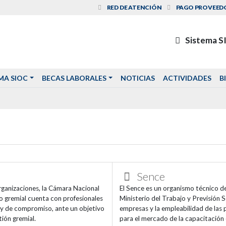
RED DE ATENCIÓN
PAGO PROVEED
Sistema S
MA SIOC
BECAS LABORALES
NOTICIAS
ACTIVIDADES
B
Sence
rganizaciones, la Cámara Nacional
El Sence es un organismo técnico de
lo gremial cuenta con profesionales
Ministerio del Trabajo y Previsión S
d y de compromiso, ante un objetivo
empresas y la empleabilidad de las 
ión gremial.
para el mercado de la capacitación 