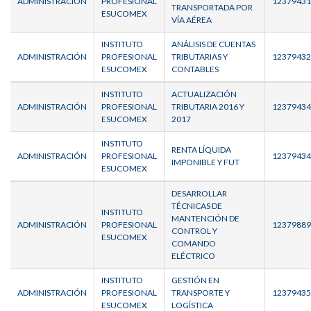
ADMINISTRACIÓN
PROFESIONAL
12379431
TRANSPORTADA POR
ESUCOMEX
VÍA AÉREA
INSTITUTO
ANÁLISIS DE CUENTAS
ADMINISTRACIÓN
PROFESIONAL
TRIBUTARIAS Y
12379432
ESUCOMEX
CONTABLES
INSTITUTO
ACTUALIZACIÓN
ADMINISTRACIÓN
PROFESIONAL
TRIBUTARIA 2016 Y
12379434
ESUCOMEX
2017
INSTITUTO
RENTA LÍQUIDA
ADMINISTRACIÓN
PROFESIONAL
12379434
IMPONIBLE Y FUT
ESUCOMEX
DESARROLLAR
TÉCNICAS DE
INSTITUTO
MANTENCIÓN DE
ADMINISTRACIÓN
PROFESIONAL
12379889
CONTROL Y
ESUCOMEX
COMANDO
ELÉCTRICO
INSTITUTO
GESTIÓN EN
ADMINISTRACIÓN
PROFESIONAL
TRANSPORTE Y
12379435
ESUCOMEX
LOGÍSTICA