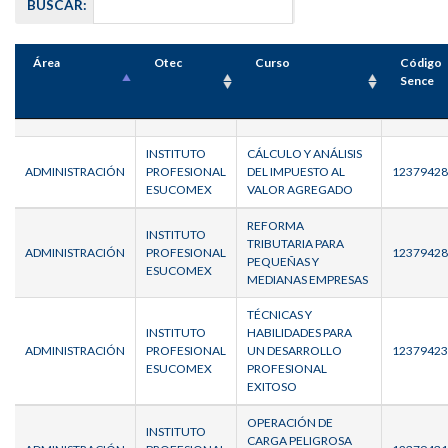
BUSCAR:
Área
Otec
Curso
Código
Sence
INSTITUTO
CÁLCULO Y ANÁLISIS
ADMINISTRACIÓN
PROFESIONAL
DEL IMPUESTO AL
12379428
ESUCOMEX
VALOR AGREGADO
REFORMA
INSTITUTO
TRIBUTARIA PARA
ADMINISTRACIÓN
PROFESIONAL
12379428
PEQUEÑAS Y
ESUCOMEX
MEDIANAS EMPRESAS
TÉCNICAS Y
INSTITUTO
HABILIDADES PARA
ADMINISTRACIÓN
PROFESIONAL
UN DESARROLLO
12379423
ESUCOMEX
PROFESIONAL
EXITOSO
OPERACIÓN DE
INSTITUTO
CARGA PELIGROSA