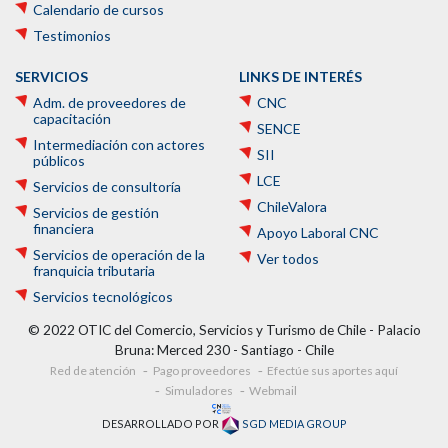
Calendario de cursos
Testimonios
SERVICIOS
LINKS DE INTERÉS
Adm. de proveedores de
CNC
capacitación
SENCE
Intermediación con actores
SII
públicos
LCE
Servicios de consultoría
ChileValora
Servicios de gestión
financiera
Apoyo Laboral CNC
Servicios de operación de la
Ver todos
franquicia tributaria
Servicios tecnológicos
© 2022 OTIC del Comercio, Servicios y Turismo de Chile - Palacio
Bruna: Merced 230 - Santiago - Chile
Red de atención
Pago proveedores
Efectúe sus aportes aquí
Simuladores
Webmail
DESARROLLADO POR
SGD MEDIA GROUP