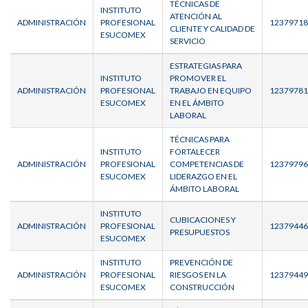
TÉCNICAS DE
INSTITUTO
ATENCIÓN AL
ADMINISTRACIÓN
PROFESIONAL
12379718
CLIENTE Y CALIDAD DE
ESUCOMEX
SERVICIO
ESTRATEGIAS PARA
INSTITUTO
PROMOVER EL
ADMINISTRACIÓN
PROFESIONAL
TRABAJO EN EQUIPO
12379781
ESUCOMEX
EN EL ÁMBITO
LABORAL
TÉCNICAS PARA
INSTITUTO
FORTALECER
ADMINISTRACIÓN
PROFESIONAL
COMPETENCIAS DE
12379796
ESUCOMEX
LIDERAZGO EN EL
ÁMBITO LABORAL
INSTITUTO
CUBICACIONES Y
ADMINISTRACIÓN
PROFESIONAL
12379446
PRESUPUESTOS
ESUCOMEX
INSTITUTO
PREVENCIÓN DE
ADMINISTRACIÓN
PROFESIONAL
RIESGOS EN LA
12379449
ESUCOMEX
CONSTRUCCIÓN