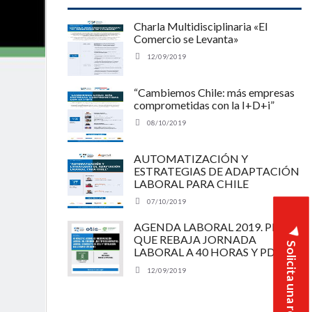
Charla Multidisciplinaria «El
Comercio se Levanta»
12/09/2019
“Cambiemos Chile: más empresas
comprometidas con la I+D+i”
08/10/2019
AUTOMATIZACIÓN Y
ESTRATEGIAS DE ADAPTACIÓN
LABORAL PARA CHILE
07/10/2019
AGENDA LABORAL 2019. PDL
QUE REBAJA JORNADA
Solicita una reunión
LABORAL A 40 HORAS Y PDL DE
MODERNIZACION LABORAL:
12/09/2019
¿QUÉ TIPO DE NORMATIVA
LABORAL NECESITA EL PAÍS EN
ESTA 4°REVOLUCIÓN QUE