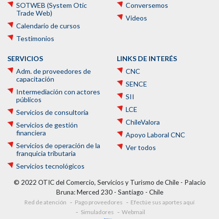
SOTWEB (System Otic
Conversemos
Trade Web)
Videos
Calendario de cursos
Testimonios
SERVICIOS
LINKS DE INTERÉS
Adm. de proveedores de
CNC
capacitación
SENCE
Intermediación con actores
SII
públicos
LCE
Servicios de consultoría
ChileValora
Servicios de gestión
financiera
Apoyo Laboral CNC
Servicios de operación de la
Ver todos
franquicia tributaria
Servicios tecnológicos
© 2022 OTIC del Comercio, Servicios y Turismo de Chile - Palacio
Bruna: Merced 230 - Santiago - Chile
Red de atención
Pago proveedores
Efectúe sus aportes aquí
Simuladores
Webmail