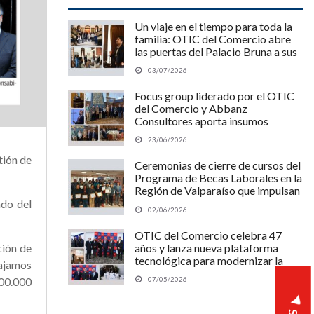
Un viaje en el tiempo para toda la
familia: OTIC del Comercio abre
las puertas del Palacio Bruna a sus
clientes y sus hijos
03/07/2026
Focus group liderado por el OTIC
del Comercio y Abbanz
Consultores aporta insumos
estratégicos para optimizar el
23/06/2026
Programa MIPE de SENCE y
potenciar a las pymes chilenas
tión de
Ceremonias de cierre de cursos del
Programa de Becas Laborales en la
Región de Valparaíso que impulsan
la empleabilidad y el desarrollo
ndo del
02/06/2026
regional.
OTIC del Comercio celebra 47
ción de
años y lanza nueva plataforma
tecnológica para modernizar la
bajamos
capacitación laboral
200.000
07/05/2026