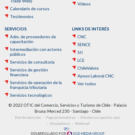
Trade Web)
Videos
Calendario de cursos
Testimonios
SERVICIOS
LINKS DE INTERÉS
Adm. de proveedores de
CNC
capacitación
SENCE
Intermediación con actores
SII
públicos
LCE
Servicios de consultoría
ChileValora
Servicios de gestión
financiera
Apoyo Laboral CNC
Servicios de operación de la
Ver todos
franquicia tributaria
Servicios tecnológicos
© 2022 OTIC del Comercio, Servicios y Turismo de Chile - Palacio
Bruna: Merced 230 - Santiago - Chile
Red de atención
Pago proveedores
Efectúe sus aportes aquí
Simuladores
Webmail
DESARROLLADO POR
SGD MEDIA GROUP