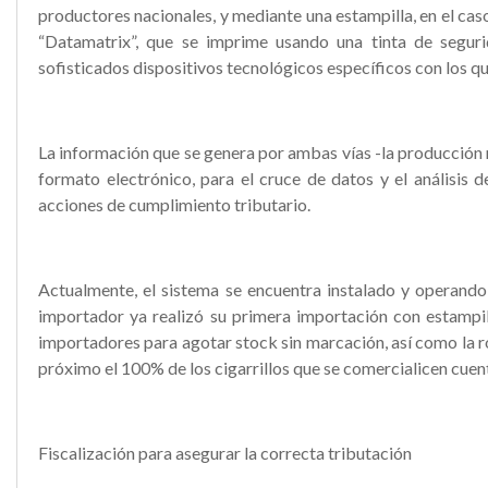
productores nacionales, y mediante una estampilla, en el ca
“Datamatrix”, que se imprime usando una tinta de segurid
sofisticados dispositivos tecnológicos específicos con los que
La información que se genera por ambas vías -la producción na
formato electrónico, para el cruce de datos y el análisis d
acciones de cumplimiento tributario.
Actualmente, el sistema se encuentra instalado y operando e
importador ya realizó su primera importación con estampil
importadores para agotar stock sin marcación, así como la rot
próximo el 100% de los cigarrillos que se comercialicen cue
Fiscalización para asegurar la correcta tributación