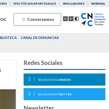
ORES
EFECTÚE SUS APORTES AQUÍ
SIMULADORES
WEBMAIL
IOC
Conversemos
IBLIOTECA
CANAL DE DENUNCIAS
Redes Sociales
s
SÍGUENOS EN
LINKEDIN
SÍGUENOS EN
TWITTER
Newsletter