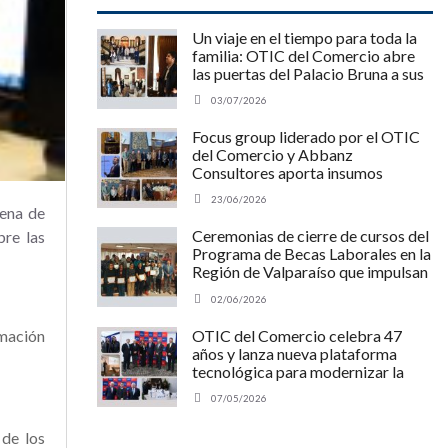
Un viaje en el tiempo para toda la
familia: OTIC del Comercio abre
las puertas del Palacio Bruna a sus
clientes y sus hijos
03/07/2026
Focus group liderado por el OTIC
del Comercio y Abbanz
Consultores aporta insumos
estratégicos para optimizar el
23/06/2026
Programa MIPE de SENCE y
dena de
potenciar a las pymes chilenas
Ceremonias de cierre de cursos del
bre las
Programa de Becas Laborales en la
Región de Valparaíso que impulsan
la empleabilidad y el desarrollo
02/06/2026
regional.
rmación
OTIC del Comercio celebra 47
años y lanza nueva plataforma
tecnológica para modernizar la
capacitación laboral
07/05/2026
 de los