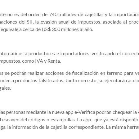
nterno es del orden de 740 millones de cajetillas y la importació
aciones del SII, la evasión anual de impuestos, asociada al pro
e equivale a cerca de US$ 300 millones al año.
s automáticos a productores e importadores, verificando el correc
 impuestos, como IVA y Renta.
s se podrán realizar acciones de fiscalización en terreno para ve
onden a productos falsificados. Junto con esto, se ejecutarán acci
gales.
las personas mediante la nueva app e-Verifica podrán chequear la 
el escaneo del códigos o estampillas. La app -que ya está disponib
iega la información de la cajetilla correspondiente. La misma herr