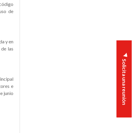
 código
 uso de
da y en
 de las
Solicita una reunión
incipal
tores e
e junio