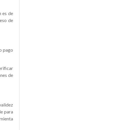
n es de
ceso de
to pago
rificar
ones de
validez
le para
amienta