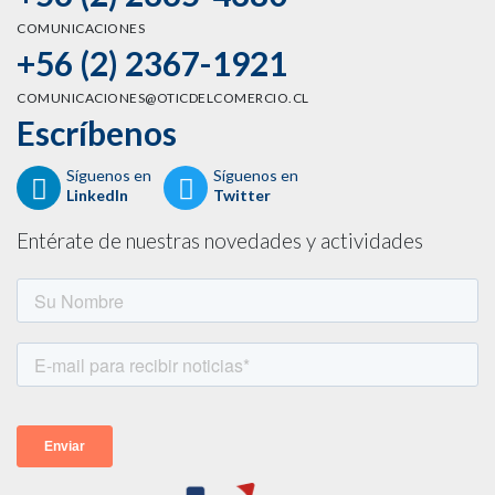
capacitación en […]
COMUNICACIONES
+56 (2) 2367-1921
COMUNICACIONES@OTICDELCOMERCIO.CL
Escríbenos
Síguenos en
Síguenos en
LinkedIn
Twitter
OTIC del Comercio y E-duco SpA
analizan el impacto de la
Entérate de nuestras novedades y actividades
Inteligencia Artificial en la fuerza
laboral senior de los sectores de
Comercio y Turismo
Escuchar Santiago, Chile – 22 de abril. Este
miércoles, en el Palacio Bruna, se llevó a cabo con
éxito el Taller de Validación del estudio denominado:
«Evolución y desafíos del mercado laboral chileno en
los sectores Comercio, Servicios y Turismo, para
personas mayores y/o próximas a jubilar, en la era de
la automatización y la […]