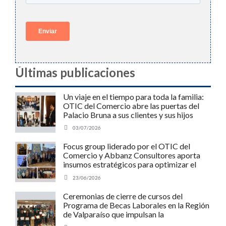
a las necesidades reales del mercado, se llevó a cabo
un enriquecedor focus group en las dependencias
del histórico Palacio Bruna. La instancia, organizada
por el OTIC del Comercio en alianza estratégica […]
Últimas publicaciones
Un viaje en el tiempo para toda la familia:
OTIC del Comercio abre las puertas del
Ceremonias de cierre de cursos del
Palacio Bruna a sus clientes y sus hijos
Programa de Becas Laborales en la
03/07/2026
Región de Valparaíso que impulsan
Focus group liderado por el OTIC del
la empleabilidad y el desarrollo
Comercio y Abbanz Consultores aporta
insumos estratégicos para optimizar el
regional.
Programa MIPE de SENCE y potenciar a
23/06/2026
las pymes chilenas
Escuchar Con el objetivo de fortalecer la
empleabilidad y contribuir al desarrollo productivo
Ceremonias de cierre de cursos del
regional, los días 26 y 27 de mayo del presente año
Programa de Becas Laborales en la Región
se realizaron, en la región de Valparaíso, las
de Valparaíso que impulsan la
ceremonias de certificación de dos cursos de
empleabilidad y el desarrollo regional.