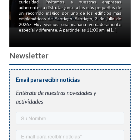
curiosidad, invitamos a nuestras empresas
adherentes a disfrutar junto a los más pequeños de
un recorrido mágico por uno de los edificios más
emblemáticos de Santiago. Santiago, 3 de julio de
2026.- Hoy vivimos una mañana verdaderamente
especial y diferente. A partir de las 11:00 am, el […]
Newsletter
Focus group liderado por el OTIC
Email para recibir noticias
del Comercio y Abbanz Consultores
Entérate de nuestras novedades y
aporta insumos estratégicos para
actividades
optimizar el Programa MIPE de
SENCE y potenciar a las pymes
chilenas
Escuchar Santiago, 23 de junio de 2026. – En un
esfuerzo conjunto por fortalecer el ecosistema
emprendedor y adaptar las herramientas de fomento